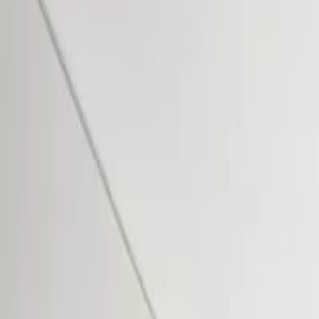
evlumba
Giriş
Ücretsiz kayıt
Kayıt
→