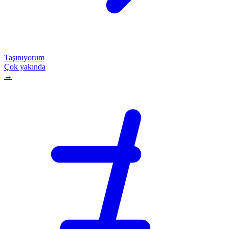
Taşınıyorum
Çok yakında
→