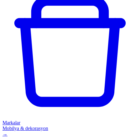
Markalar
Mobilya & dekorasyon
→