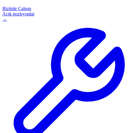
Bizimle Çalışın
Açık pozisyonlar
→