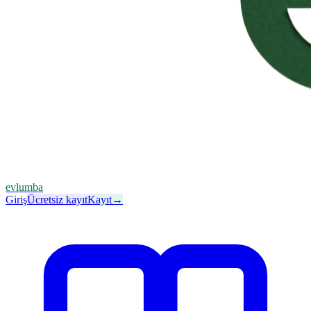
evlumba
Giriş
Ücretsiz kayıt
Kayıt
→