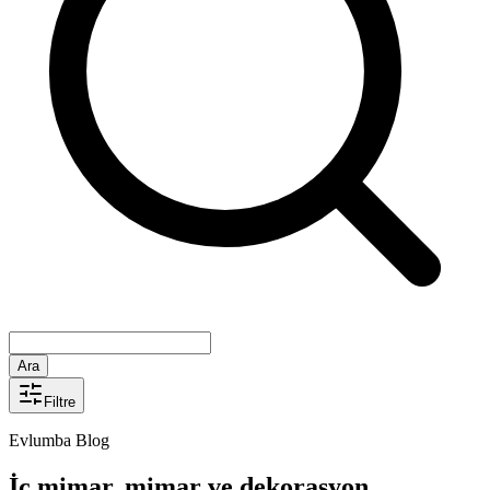
Ara
Filtre
Evlumba Blog
İç mimar, mimar ve dekorasyon