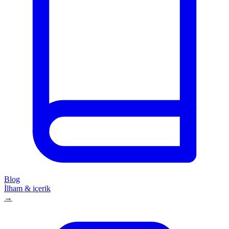
Blog
İlham & içerik
→