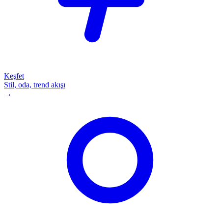
Keşfet
Stil, oda, trend akışı
→