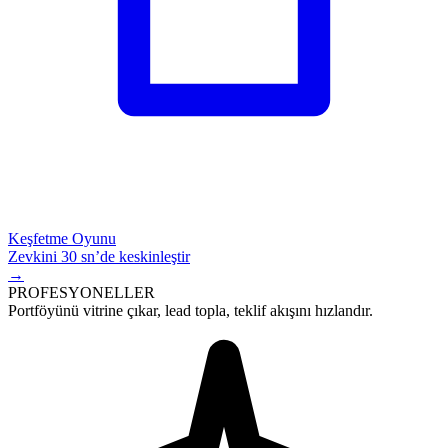
Keşfetme Oyunu
Zevkini 30 sn’de keskinleştir
→
PROFESYONELLER
Portföyünü vitrine çıkar,
lead
topla, teklif akışını hızlandır.