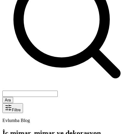
Ara
Filtre
Evlumba Blog
İç mimar, mimar ve dekorasyon