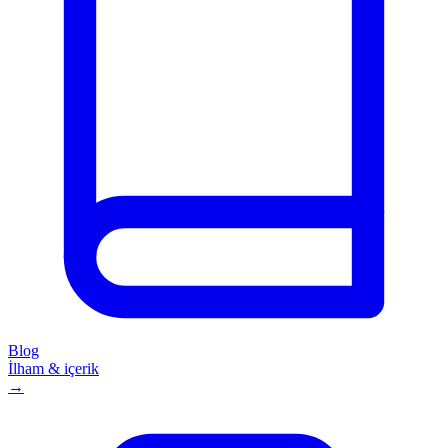
Blog
İlham & içerik
→