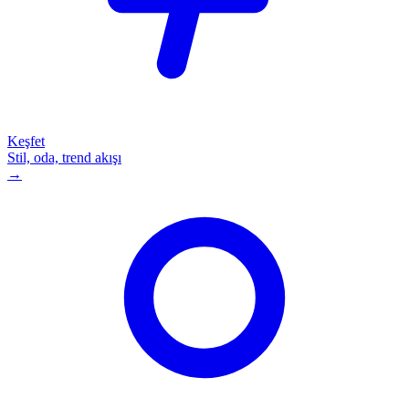
Keşfet
Stil, oda, trend akışı
→