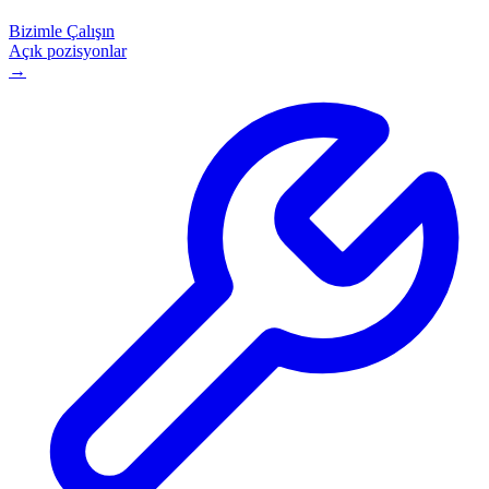
Bizimle Çalışın
Açık pozisyonlar
→