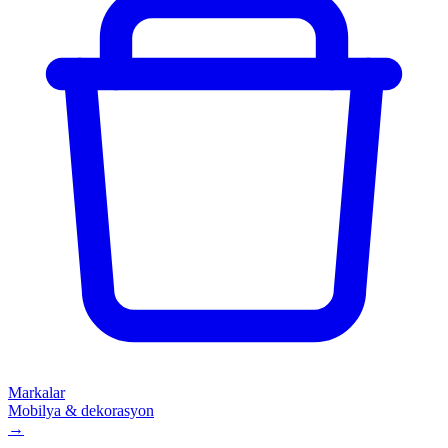
Markalar
Mobilya & dekorasyon
→