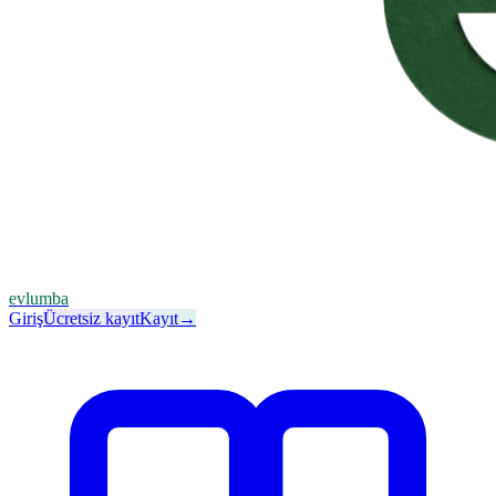
evlumba
Giriş
Ücretsiz kayıt
Kayıt
→