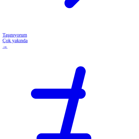
Taşınıyorum
Çok yakında
→