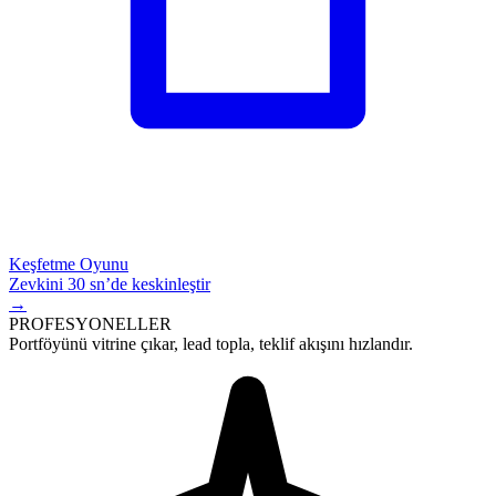
Keşfetme Oyunu
Zevkini 30 sn’de keskinleştir
→
PROFESYONELLER
Portföyünü vitrine çıkar,
lead
topla, teklif akışını hızlandır.