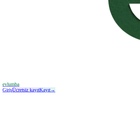
evlumba
Giriş
Ücretsiz kayıt
Kayıt
→