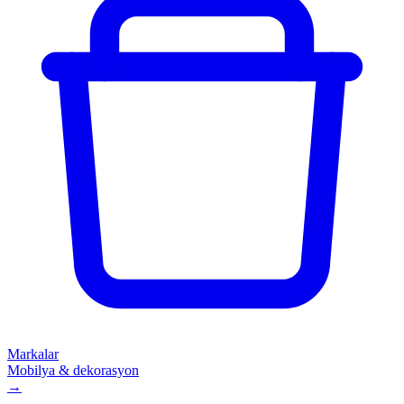
Markalar
Mobilya & dekorasyon
→