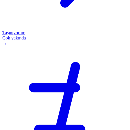
Taşınıyorum
Çok yakında
→