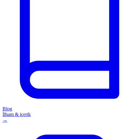
Blog
İlham & içerik
→