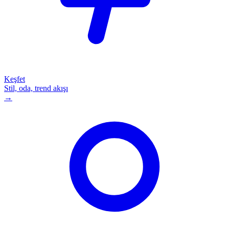
Keşfet
Stil, oda, trend akışı
→