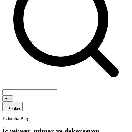
Ara
Filtre
Evlumba Blog
İç mimar, mimar ve dekorasyon