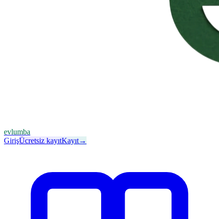
evlumba
Giriş
Ücretsiz kayıt
Kayıt
→