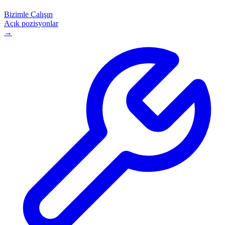
Bizimle Çalışın
Açık pozisyonlar
→