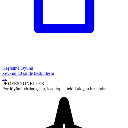
Keşfetme Oyunu
Zevkini 30 sn’de keskinleştir
→
PROFESYONELLER
Portföyünü vitrine çıkar,
lead
topla, teklif akışını hızlandır.