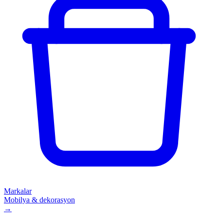
Markalar
Mobilya & dekorasyon
→