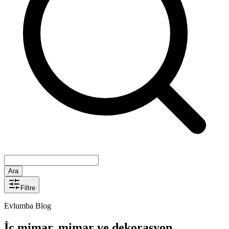
Ara
Filtre
Evlumba Blog
İç mimar, mimar ve dekorasyon