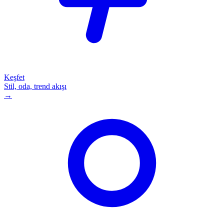
Keşfet
Stil, oda, trend akışı
→