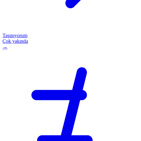
Taşınıyorum
Çok yakında
→