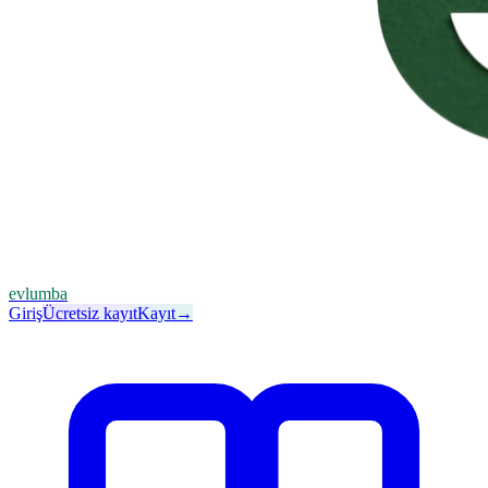
evlumba
Giriş
Ücretsiz kayıt
Kayıt
→