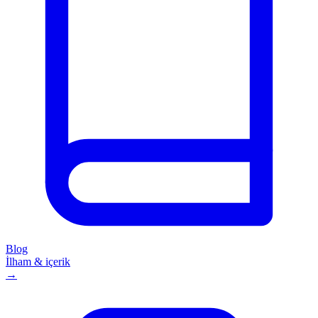
Blog
İlham & içerik
→