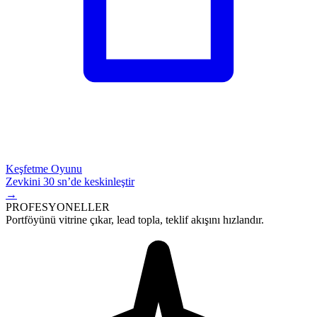
Keşfetme Oyunu
Zevkini 30 sn’de keskinleştir
→
PROFESYONELLER
Portföyünü vitrine çıkar,
lead
topla, teklif akışını hızlandır.