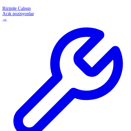
Bizimle Çalışın
Açık pozisyonlar
→