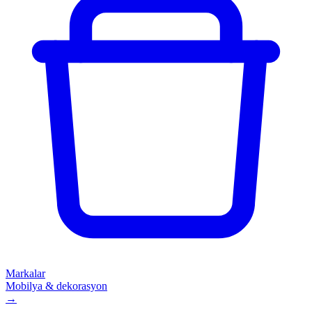
Markalar
Mobilya & dekorasyon
→