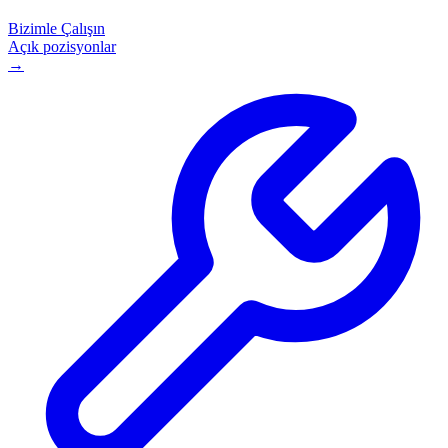
Bizimle Çalışın
Açık pozisyonlar
→