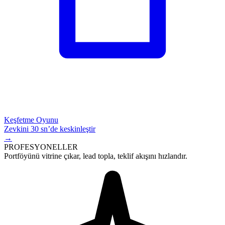
Keşfetme Oyunu
Zevkini 30 sn’de keskinleştir
→
PROFESYONELLER
Portföyünü vitrine çıkar,
lead
topla, teklif akışını hızlandır.