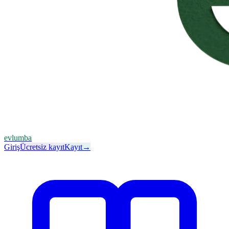
evlumba
Giriş
Ücretsiz kayıt
Kayıt
→