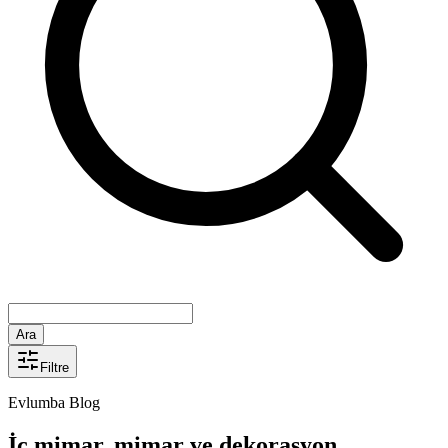
Ara
Filtre
Evlumba Blog
İç mimar, mimar ve dekorasyon