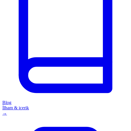
Blog
İlham & içerik
→