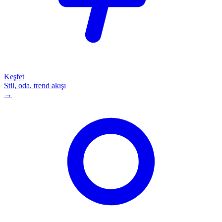
Keşfet
Stil, oda, trend akışı
→