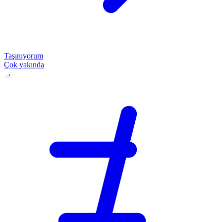
Taşınıyorum
Çok yakında
→