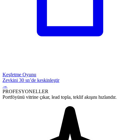
Keşfetme Oyunu
Zevkini 30 sn’de keskinleştir
→
PROFESYONELLER
Portföyünü vitrine çıkar,
lead
topla, teklif akışını hızlandır.