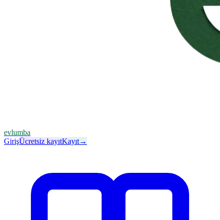
evlumba
Giriş
Ücretsiz kayıt
Kayıt
→