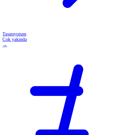
Taşınıyorum
Çok yakında
→