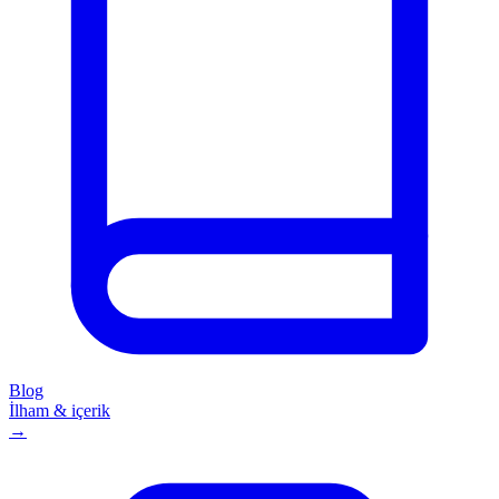
Blog
İlham & içerik
→