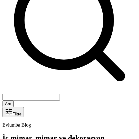
Ara
Filtre
Evlumba Blog
İç mimar, mimar ve dekorasyon