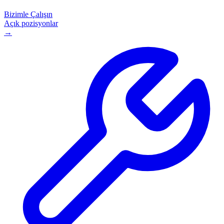
Bizimle Çalışın
Açık pozisyonlar
→