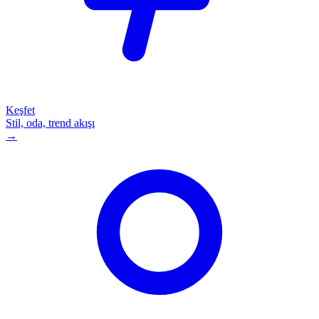
Keşfet
Stil, oda, trend akışı
→