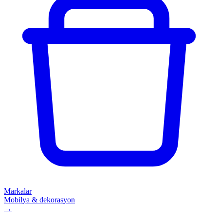
Markalar
Mobilya & dekorasyon
→