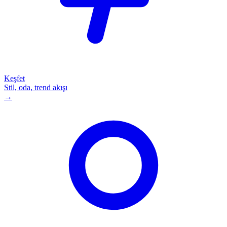
Keşfet
Stil, oda, trend akışı
→