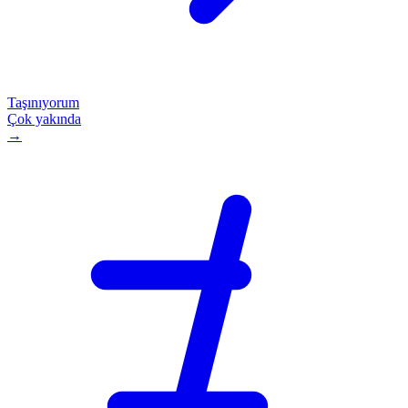
Taşınıyorum
Çok yakında
→