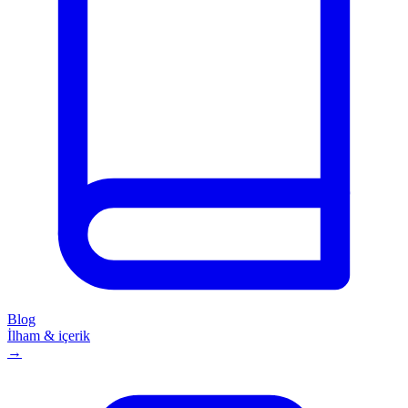
Blog
İlham & içerik
→