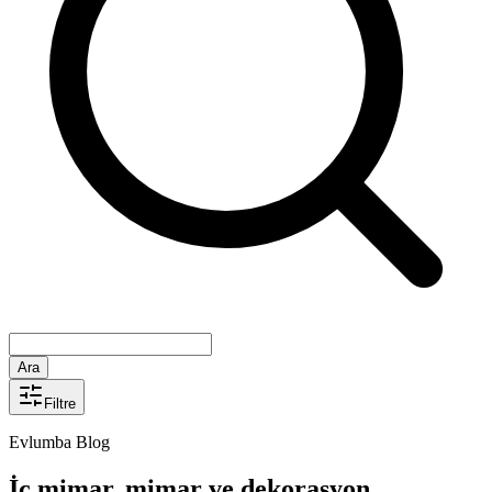
Ara
Filtre
Evlumba Blog
İç mimar, mimar ve dekorasyon