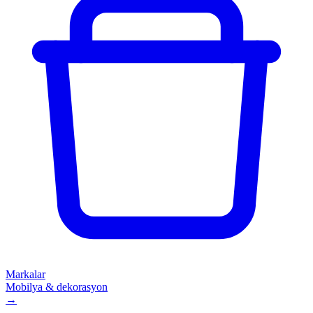
Markalar
Mobilya & dekorasyon
→