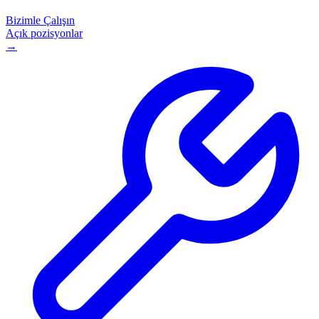
Bizimle Çalışın
Açık pozisyonlar
→