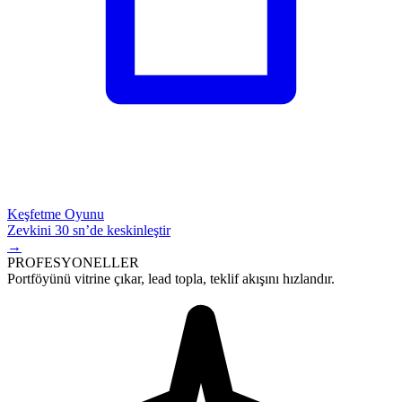
Keşfetme Oyunu
Zevkini 30 sn’de keskinleştir
→
PROFESYONELLER
Portföyünü vitrine çıkar,
lead
topla, teklif akışını hızlandır.