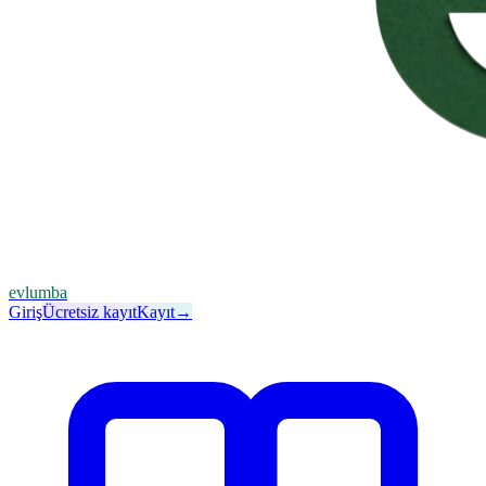
evlumba
Giriş
Ücretsiz kayıt
Kayıt
→