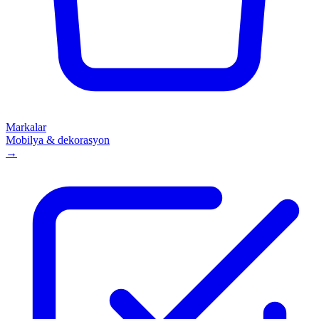
Markalar
Mobilya & dekorasyon
→