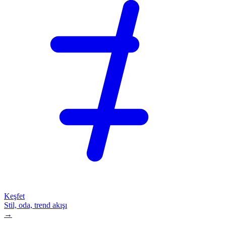
Keşfet
Stil, oda, trend akışı
→