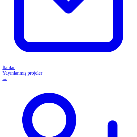
İlanlar
Yayınlanmış projeler
→