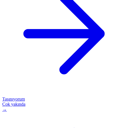
Taşınıyorum
Çok yakında
→