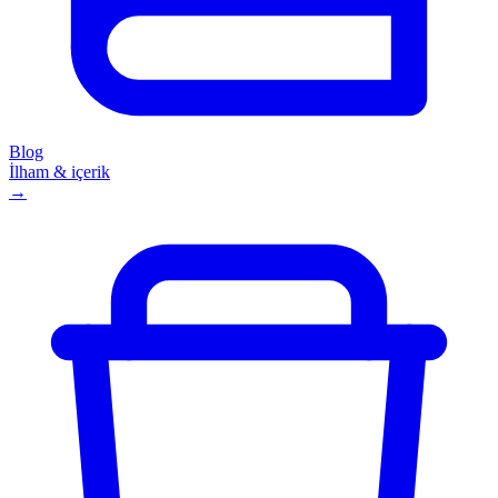
Blog
İlham & içerik
→