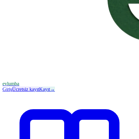
evlumba
Giriş
Ücretsiz kayıt
Kayıt
→