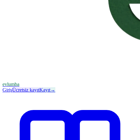
evlumba
Giriş
Ücretsiz kayıt
Kayıt
→