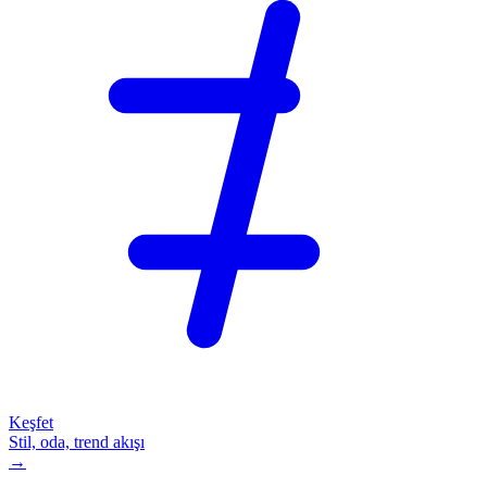
Keşfet
Stil, oda, trend akışı
→