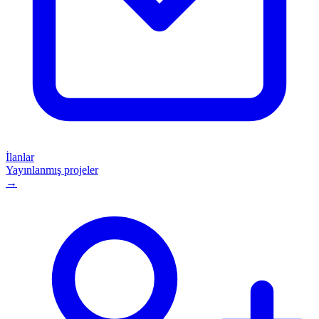
İlanlar
Yayınlanmış projeler
→