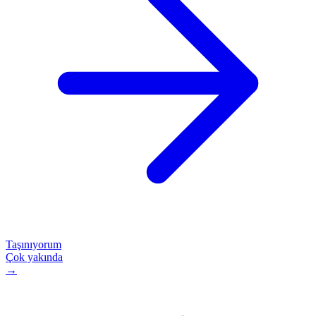
Taşınıyorum
Çok yakında
→