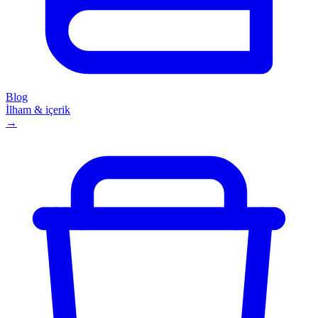
Blog
İlham & içerik
→