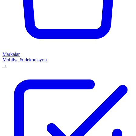
Markalar
Mobilya & dekorasyon
→