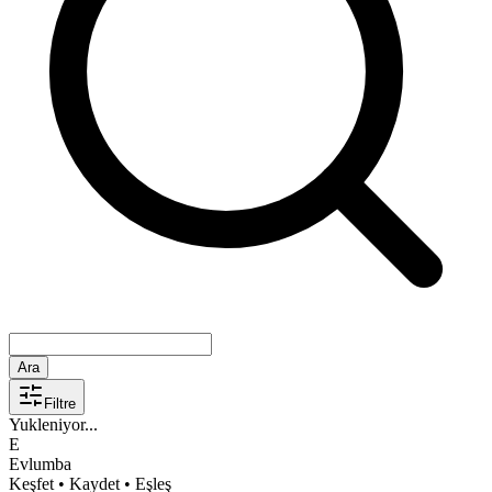
Ara
Filtre
Yukleniyor...
E
Evlumba
Keşfet • Kaydet • Eşleş