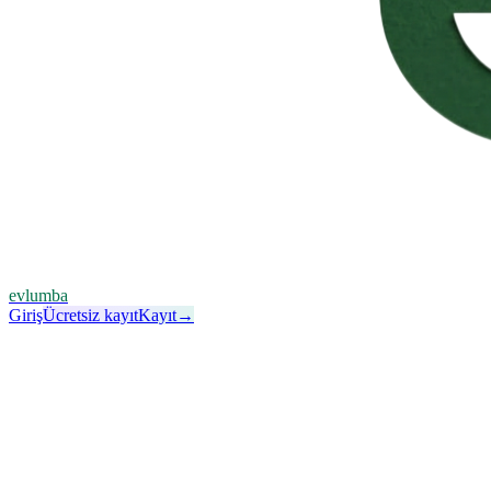
evlumba
Giriş
Ücretsiz kayıt
Kayıt
→