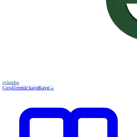
evlumba
Giriş
Ücretsiz kayıt
Kayıt
→