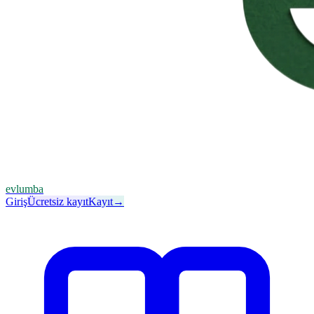
evlumba
Giriş
Ücretsiz kayıt
Kayıt
→