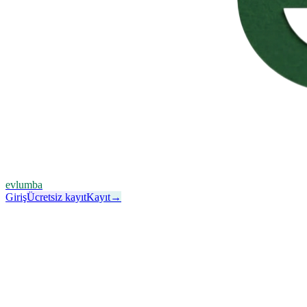
evlumba
Giriş
Ücretsiz kayıt
Kayıt
→