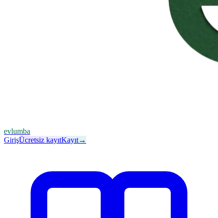
evlumba
Giriş
Ücretsiz kayıt
Kayıt
→