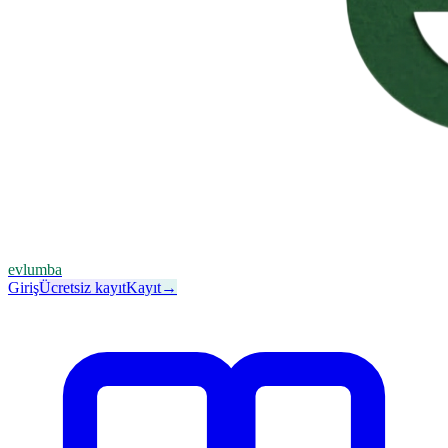
evlumba
Giriş
Ücretsiz kayıt
Kayıt
→