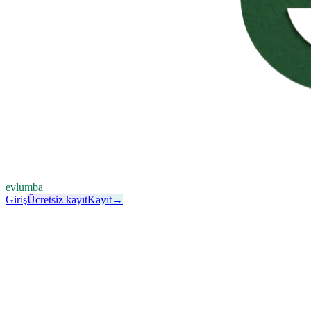
evlumba
Giriş
Ücretsiz kayıt
Kayıt
→