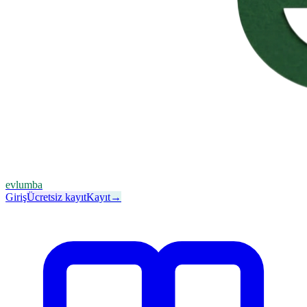
evlumba
Giriş
Ücretsiz kayıt
Kayıt
→