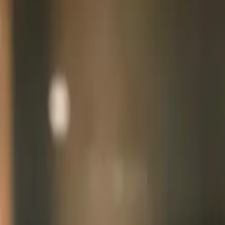
evlumba
Giriş
Ücretsiz kayıt
Kayıt
→