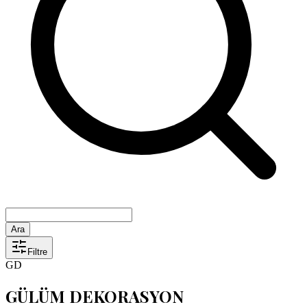
Ara
Filtre
GD
GÜLÜM DEKORASYON