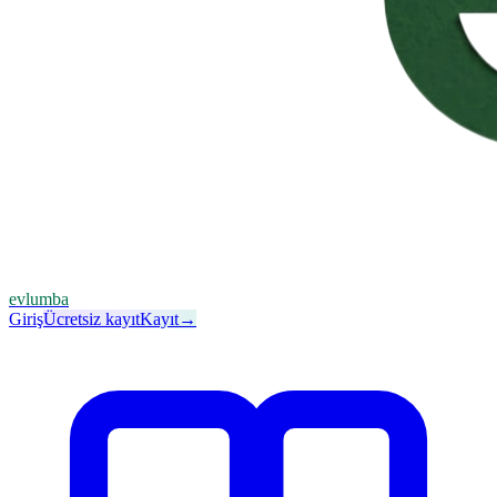
evlumba
Giriş
Ücretsiz kayıt
Kayıt
→