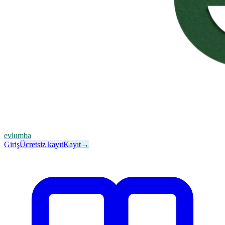
evlumba
Giriş
Ücretsiz kayıt
Kayıt
→