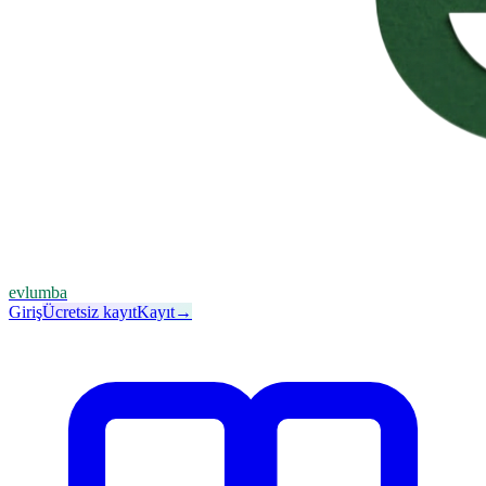
evlumba
Giriş
Ücretsiz kayıt
Kayıt
→