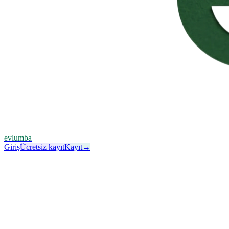
evlumba
Giriş
Ücretsiz kayıt
Kayıt
→