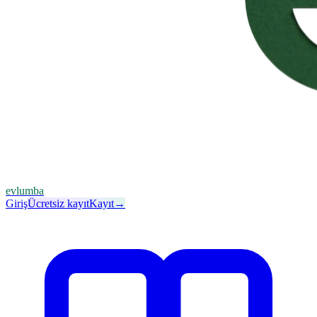
evlumba
Giriş
Ücretsiz kayıt
Kayıt
→