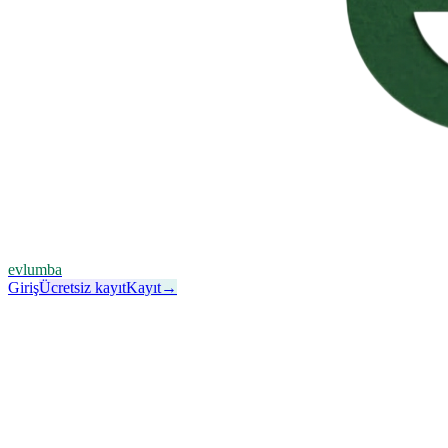
evlumba
Giriş
Ücretsiz kayıt
Kayıt
→