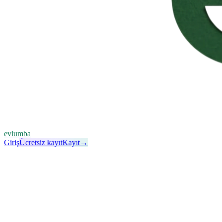
evlumba
Giriş
Ücretsiz kayıt
Kayıt
→