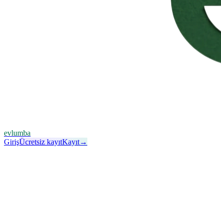
evlumba
Giriş
Ücretsiz kayıt
Kayıt
→