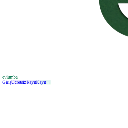
evlumba
Giriş
Ücretsiz kayıt
Kayıt
→