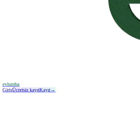
evlumba
Giriş
Ücretsiz kayıt
Kayıt
→