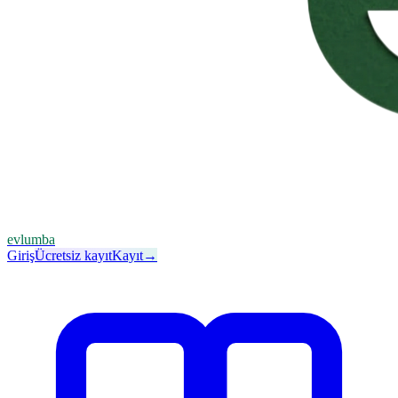
evlumba
Giriş
Ücretsiz kayıt
Kayıt
→