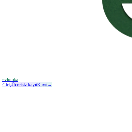
evlumba
Giriş
Ücretsiz kayıt
Kayıt
→