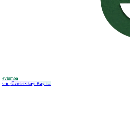
evlumba
Giriş
Ücretsiz kayıt
Kayıt
→