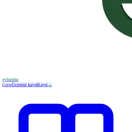
evlumba
Giriş
Ücretsiz kayıt
Kayıt
→