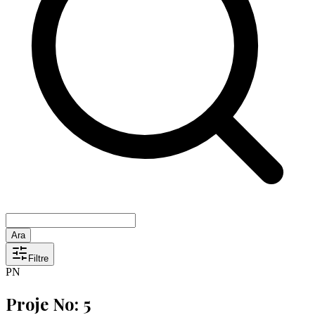
Ara
Filtre
PN
Proje No: 5