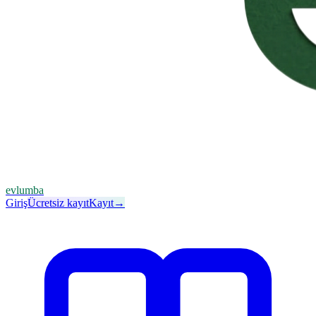
evlumba
Giriş
Ücretsiz kayıt
Kayıt
→