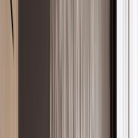
Forum
İlanlar
Blog
Tools
Çok yakında
Taşınıyorum
Çok yakında