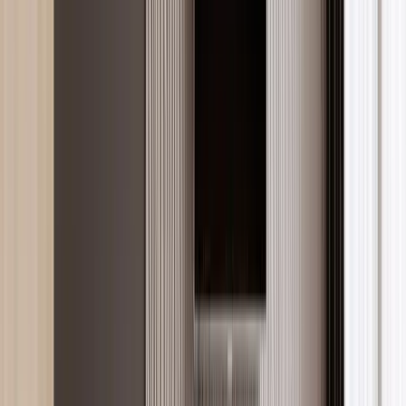
Forum
Giriş
Ücretsiz kayıt
Kayıt
→