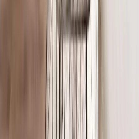
24 saat
içinde
Genelde dönüş
Yorum Yaz