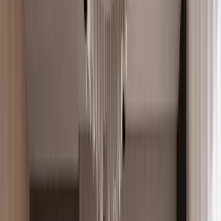
evlumba
Giriş
Ücretsiz kayıt
Kayıt
→