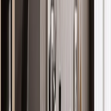
İç Mimar • İstanbul