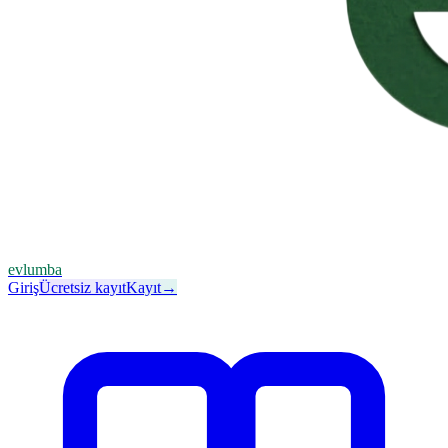
evlumba
Giriş
Ücretsiz kayıt
Kayıt
→